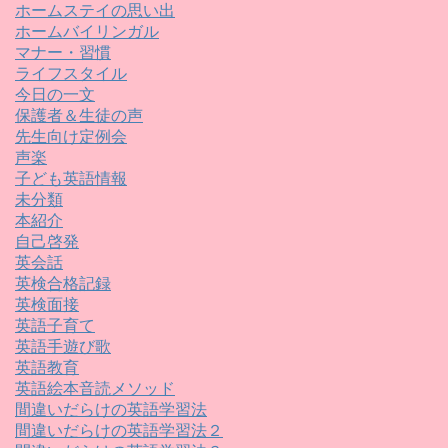
ホームステイの思い出
ホームバイリンガル
マナー・習慣
ライフスタイル
今日の一文
保護者＆生徒の声
先生向け定例会
声楽
子ども英語情報
未分類
本紹介
自己啓発
英会話
英検合格記録
英検面接
英語子育て
英語手遊び歌
英語教育
英語絵本音読メソッド
間違いだらけの英語学習法
間違いだらけの英語学習法２