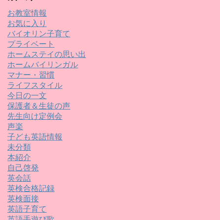
お教室情報
お気に入り
バイオリン子育て
プライベート
ホームステイの思い出
ホームバイリンガル
マナー・習慣
ライフスタイル
今日の一文
保護者＆生徒の声
先生向け定例会
声楽
子ども英語情報
未分類
本紹介
自己啓発
英会話
英検合格記録
英検面接
英語子育て
英語手遊び歌