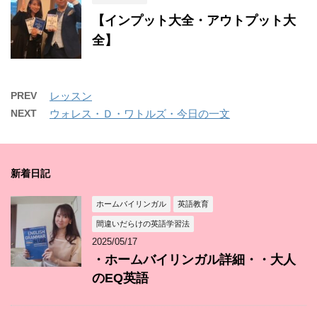
【インプット大全・アウトプット大
全】
PREV
レッスン
NEXT
ウォレス・Ｄ・ワトルズ・今日の一文
新着日記
ホームバイリンガル
英語教育
間違いだらけの英語学習法
2025/05/17
・ホームバイリンガル詳細・・大人
のEQ英語