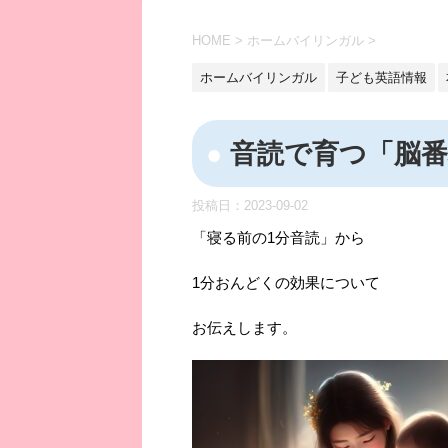
HOME
>
ホームバイリンガル
>
ホームバイリンガル
子ども英語情報
音読で育つ「脳番
投稿日：
2023-09-02
「寝る前の1分音読」から
1分おんどくの効果について
お伝えします。