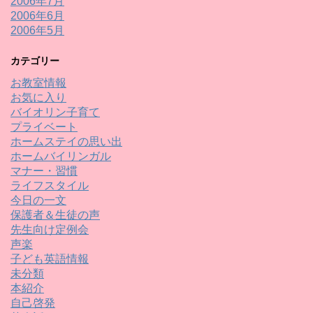
2006年7月
2006年6月
2006年5月
カテゴリー
お教室情報
お気に入り
バイオリン子育て
プライベート
ホームステイの思い出
ホームバイリンガル
マナー・習慣
ライフスタイル
今日の一文
保護者＆生徒の声
先生向け定例会
声楽
子ども英語情報
未分類
本紹介
自己啓発