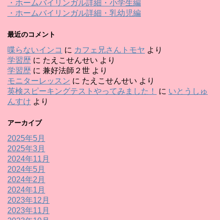
・ホームバイリンガル詳細・小学生編
・ホームバイリンガル詳細・乳幼児編
最近のコメント
喋らないインコ
に
カフェ兄さんトモヤ
より
学習歴
に
たえこせんせい
より
学習歴
に
兼好法師２世
より
モニターレッスン
に
たえこせんせい
より
英検スピーキングテストやってみました！
に
いとうしゅ
んすけ
より
アーカイブ
2025年5月
2025年3月
2024年11月
2024年5月
2024年2月
2024年1月
2023年12月
2023年11月