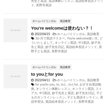
先生と英語
,
英語体験レッスン
,
英語絵本音読メソッ
ド
,
長野市英語
ホームバイリンガル
英語教育
You're welcomeは使わない？！
2022/04/23
-
ホームバイリンガル
,
英語教育
3か月で英語マスター
,
You're welcome使い方
,
ど
ういたしまして
,
オンライン英語
,
中1英語
,
妙子先
生と英語
,
妙子先生日記
,
英語絵本音読メソッド
,
長
野子ども英語
,
長野市英語
ホームバイリンガル
英語教育
to youとfor you
2022/04/11
-
ホームバイリンガル
,
英語教育
for you/to you
,
to
,
toと
,
toとfor
,
おすすめ英語動
画
,
オンライン体験レッスン
,
オンライン英語
,
スト
アカ
,
中1英語
,
妙子先生と英語
,
妙子先生日記
,
子ど
ものオンラインレッスン
,
子ども英語オンライン
,
英
語学習法
,
英語絵本音読メソッド
,
長野市英語