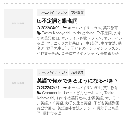
ホームバイリンガル
英語教育
to不定詞と動名詞
2022/04/09
-
ホームバイリンガル
,
英語教育
Taeko Kobayashi
,
to do とdoing
,
To不定詞
,
おす
すめ英語動画
,
オンライン体験レッスン
,
オンライン
英語
,
フォニックス効果は？
,
中1英語
,
中学文法
,
動
名詞
,
妙子先生日記
,
子どものオンラインレッスン
,
小林妙子英語
,
英語絵本音読メソッド
,
長野市英語
ホームバイリンガル
英語教育
英語で何ができるようになるべき？
2022/02/24
-
ホームバイリンガル
,
英語教育
Grammar in Useってどんなテキスト
,
Taeko
Kobayashi
,
おすすめ英語絵本
,
お家英語
,
オンライ
ン英語
,
中1英語
,
妙子先生と英語
,
子ども英語動画
,
英語学習法
,
英語絵本音読メソッド
,
長野子ども英
語
,
長野市英語