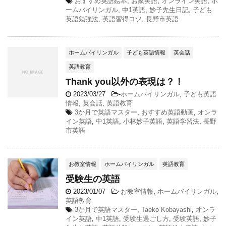
おすすめ英語絵本
,
お家英語
,
オンライン英語
,
ホ
ームバイリンガル
,
中1英語
,
妙子先生日記
,
子ども
英語勉強法
,
英語習得コツ
,
長野市英語
ホームバイリンガル
子ども英語情報
英会話
英語教育
Thank you以外の表現は？！
2023/03/27
-
ホームバイリンガル
,
子ども英語
情報
,
英会話
,
英語教育
3か月で英語マスター
,
おすすめ英語動画
,
オンラ
イン英語
,
中1英語
,
小林妙子英語
,
英語学習法
,
長野
市英語
お教室情報
ホームバイリンガル
英語教育
受験生の英語
2023/01/07
-
お教室情報
,
ホームバイリンガル
,
英語教育
3か月で英語マスター
,
Taeko Kobayashi
,
オンラ
イン英語
,
中1英語
,
受験生過ごし方
,
受験英語
,
妙子