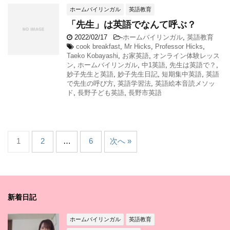
ホームバイリンガル
英語教育
「先生」は英語でなんて呼ぶ？
2022/02/17
-
ホームバイリンガル
,
英語教育
cook breakfast
,
Mr Hicks
,
Professor Hicks
,
Taeko Kobayashi
,
お家英語
,
オンライン体験レッス
ン
,
ホームバイリンガル
,
中1英語
,
先生は英語で？
,
妙子先生と英語
,
妙子先生日記
,
短期集中英語
,
英語
で先生の呼び方
,
英語学習法
,
英語絵本音読メソッ
ド
,
長野子ども英語
,
長野市英語
1
2
…
6
次へ »
新着日記
ホームバイリンガル
英語教育