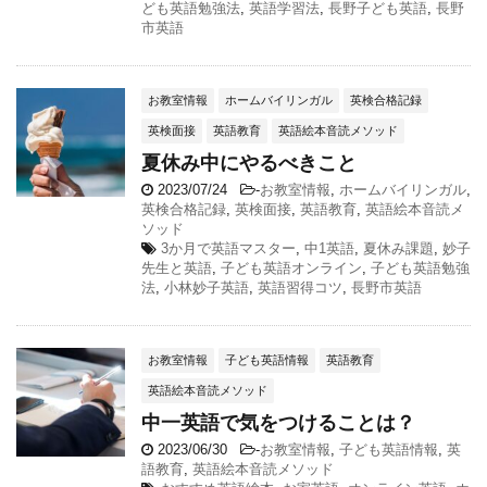
ども英語勉強法
,
英語学習法
,
長野子ども英語
,
長野
市英語
お教室情報
ホームバイリンガル
英検合格記録
英検面接
英語教育
英語絵本音読メソッド
夏休み中にやるべきこと
2023/07/24
-
お教室情報
,
ホームバイリンガル
,
英検合格記録
,
英検面接
,
英語教育
,
英語絵本音読メ
ソッド
3か月で英語マスター
,
中1英語
,
夏休み課題
,
妙子
先生と英語
,
子ども英語オンライン
,
子ども英語勉強
法
,
小林妙子英語
,
英語習得コツ
,
長野市英語
お教室情報
子ども英語情報
英語教育
英語絵本音読メソッド
中一英語で気をつけることは？
2023/06/30
-
お教室情報
,
子ども英語情報
,
英
語教育
,
英語絵本音読メソッド